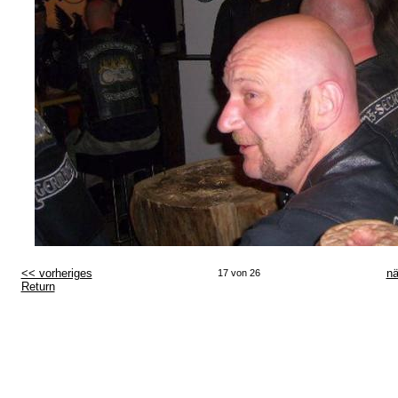
<< vorheriges
nä
17 von 26
Return