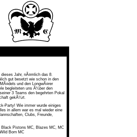
 dieses Jahr, nÃ¤mlich das 8.
lich gut besetzt wie schon in den
m-MÃ¤dels und den LongwÃ¤rer
ele begleiteten uns Ã¼ber den
 seiner 3 Teams den begehrten Pokal
chaft gekÃ¼rt.
ick-Party! Wie immer wurde einiges
lles in allem war es mal wieder eine
Mannschaften, Clubs, Freunde,
s, Black Pistons MC, Blazes MC, MC
 Wild Born MC
_________________________________