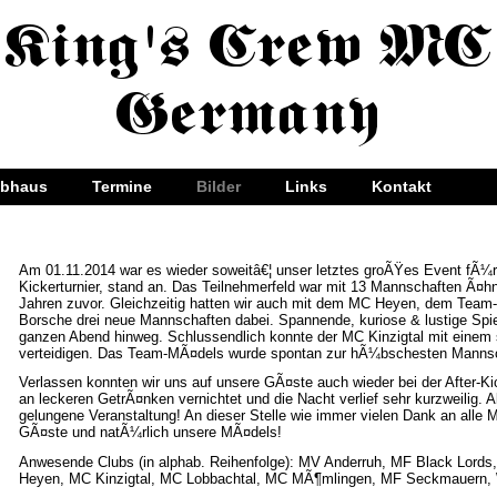
ubhaus
Termine
Bilder
Links
Kontakt
Am 01.11.2014 war es wieder soweitâ€¦ unser letztes groÃŸes Event fÃ¼r
Kickerturnier, stand an. Das Teilnehmerfeld war mit 13 Mannschaften Ã¤hn
Jahren zuvor. Gleichzeitig hatten wir auch mit dem MC Heyen, dem Tea
Borsche drei neue Mannschaften dabei. Spannende, kuriose & lustige Spi
ganzen Abend hinweg.
Schlussendlich konnte der MC Kinzigtal mit einem
verteidigen. Das Team-MÃ¤dels wurde spontan zur hÃ¼bschesten Manns
V
erlassen konnten wir uns auf unsere GÃ¤ste auch wieder bei der After-K
an leckeren GetrÃ¤nken vernichtet und die Nacht verlief sehr kurzweilig. A
gelungene Veranstaltung! An dieser Stelle wie immer vielen Dank an alle 
GÃ¤ste und natÃ¼rlich unsere MÃ¤dels!
Anwesende Clubs (in alphab. Reihenfolge): MV Anderruh, MF Black Lord
Heyen, MC Kinzigtal, MC Lobbachtal, MC MÃ¶mlingen, MF Seckmauern,
_____________________________________________________________