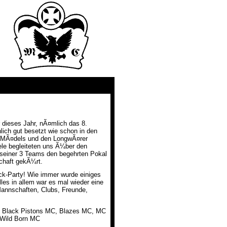
 dieses Jahr, nÃ¤mlich das 8.
lich gut besetzt wie schon in den
m-MÃ¤dels und den LongwÃ¤rer
ele begleiteten uns Ã¼ber den
 seiner 3 Teams den begehrten Pokal
chaft gekÃ¼rt.
ick-Party! Wie immer wurde einiges
lles in allem war es mal wieder eine
Mannschaften, Clubs, Freunde,
s, Black Pistons MC, Blazes MC, MC
 Wild Born MC
_________________________________