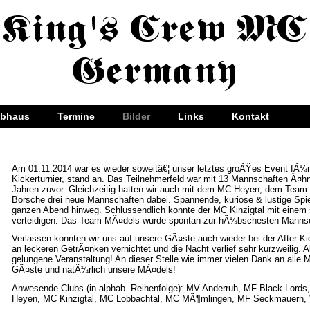
ubhaus
Termine
Bilder
Links
Kontakt
Am 01.11.2014 war es wieder soweitâ€¦ unser letztes groÃŸes Event fÃ¼r
Kickerturnier, stand an. Das Teilnehmerfeld war mit 13 Mannschaften Ã¤hn
Jahren zuvor. Gleichzeitig hatten wir auch mit dem MC Heyen, dem Tea
Borsche drei neue Mannschaften dabei. Spannende, kuriose & lustige Spi
ganzen Abend hinweg.
Schlussendlich konnte der MC Kinzigtal mit einem
verteidigen. Das Team-MÃ¤dels wurde spontan zur hÃ¼bschesten Manns
V
erlassen konnten wir uns auf unsere GÃ¤ste auch wieder bei der After-K
an leckeren GetrÃ¤nken vernichtet und die Nacht verlief sehr kurzweilig. A
gelungene Veranstaltung! An dieser Stelle wie immer vielen Dank an alle 
GÃ¤ste und natÃ¼rlich unsere MÃ¤dels!
Anwesende Clubs (in alphab. Reihenfolge): MV Anderruh, MF Black Lord
Heyen, MC Kinzigtal, MC Lobbachtal, MC MÃ¶mlingen, MF Seckmauern,
_____________________________________________________________