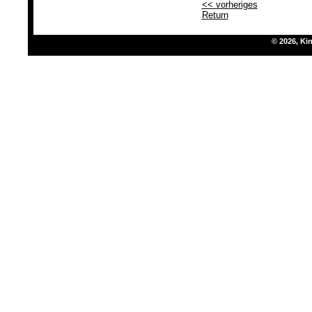
<< vorheriges
Return
© 2026, K