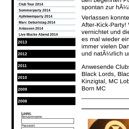
den begehrten P
Club Tour 2014
spontan zur hÃ¼
Sommerparty 2014
V
erlassen konnte
Apfelweinparty 2014
Marc Geburtstag 2014
After-Kick-Party
Anlassen 2014
vernichtet und di
Live Mucke Abend 2014
es mal wieder ei
2013
immer vielen Dan
und natÃ¼rlich 
2012
2011
Anwesende Clubs
Black Lords, Bl
2010
Kinzigtal, MC L
Born MC
2009
_____________
2008
Login:
Benutzername:
Passwort: