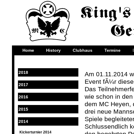
Home
History
Clubhaus
Termine
2018
Am 01.11.2014 wa
Event fÃ¼r dieses
2017
Das Teilnehmerfe
wie schon in den 
2016
dem MC Heyen, 
2015
drei neue Mannsc
Spiele begleite
2014
Schlussendlich k
Kickerturnier 2014