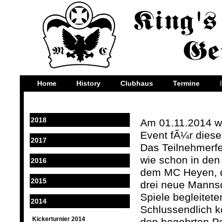
Home
History
Clubhaus
Termine
2018
Am 01.11.2014 wa
Event fÃ¼r dieses
2017
Das Teilnehmerfe
wie schon in den 
2016
dem MC Heyen, 
2015
drei neue Mannsc
Spiele begleite
2014
Schlussendlich k
Kickerturnier 2014