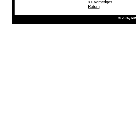
<< vorheriges
Return
© 2026, K