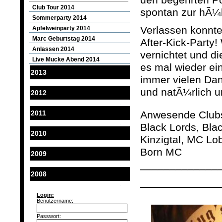
den begehrten P
Club Tour 2014
spontan zur hÃ¼
Sommerparty 2014
V
erlassen konnte
Apfelweinparty 2014
Marc Geburtstag 2014
After-Kick-Party
Anlassen 2014
vernichtet und di
Live Mucke Abend 2014
es mal wieder ei
2013
immer vielen Dan
und natÃ¼rlich 
2012
2011
Anwesende Clubs
Black Lords, Bl
2010
Kinzigtal, MC L
Born MC
2009
_____________
2008
Login:
Benutzername:
Passwort: