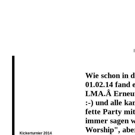
Home
History
Clubhaus
Termine
2018
Wie schon in d
01.02
.14 fand 
2017
LMA.Â Erneut 
2016
:-) und alle k
fette Party m
2015
immer sagen wi
2014
Worship", abe
Kickerturnier 2014